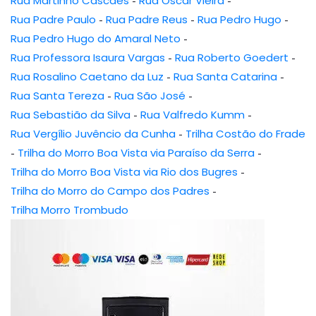
Rua Martinho Cascaes
-
Rua Oscar Vieira
-
Rua Padre Paulo
-
Rua Padre Reus
-
Rua Pedro Hugo
-
Rua Pedro Hugo do Amaral Neto
-
Rua Professora Isaura Vargas
-
Rua Roberto Goedert
-
Rua Rosalino Caetano da Luz
-
Rua Santa Catarina
-
Rua Santa Tereza
-
Rua São José
-
Rua Sebastião da Silva
-
Rua Valfredo Kumm
-
Rua Vergílio Juvêncio da Cunha
-
Trilha Costão do Frade
-
Trilha do Morro Boa Vista via Paraíso da Serra
-
Trilha do Morro Boa Vista via Rio dos Bugres
-
Trilha do Morro do Campo dos Padres
-
Trilha Morro Trombudo