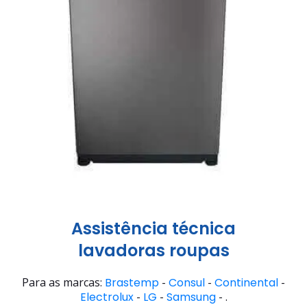
Assistência técnica
lavadoras roupas
Para as marcas:
Brastemp
-
Consul
-
Continental
-
Electrolux
-
LG
-
Samsung
- .