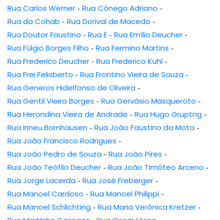
Rua Carlos Werner
-
Rua Cônego Adriano
-
Rua da Cohab
-
Rua Dorival de Macedo
-
Rua Doutor Faustino
-
Rua E
-
Rua Emílio Deucher
-
Rua Fúlgio Borges Filho
-
Rua Fermino Martins
-
Rua Frederico Deucher
-
Rua Frederico Kuhl
-
Rua Frei Felisberto
-
Rua Frontino Vieira de Souza
-
Rua Generos Hidelfonso de Oliveira
-
Rua Gentil Vieira Borges
-
Rua Gervásio Masqueroto
-
Rua Herondina Vieira de Andrade
-
Rua Hugo Gruptng
-
Rua Irineu Bornhausen
-
Rua João Faustino da Mota
-
Rua João Francisco Rodrigues
-
Rua João Pedro de Souza
-
Rua João Pires
-
Rua João Teófilo Deucher
-
Rua João Timóteo Arceno
-
Rua Jorge Lacerda
-
Rua José Freberger
-
Rua Manoel Cardoso
-
Rua Manoel Philippi
-
Rua Manoel Schlichting
-
Rua Maria Verônica Kretzer
-