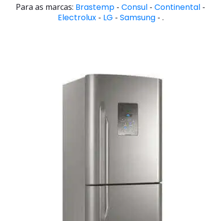
Para as marcas:
Brastemp
-
Consul
-
Continental
-
Electrolux
-
LG
-
Samsung
- .