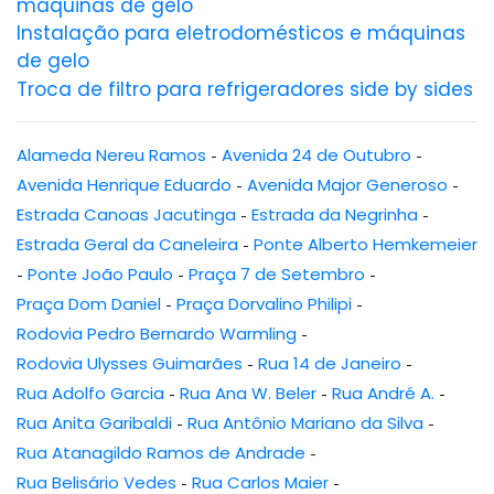
máquinas de gelo
Instalação para eletrodomésticos e máquinas
de gelo
Troca de filtro para refrigeradores side by sides
Alameda Nereu Ramos
-
Avenida 24 de Outubro
-
Avenida Henrique Eduardo
-
Avenida Major Generoso
-
Estrada Canoas Jacutinga
-
Estrada da Negrinha
-
Estrada Geral da Caneleira
-
Ponte Alberto Hemkemeier
-
Ponte João Paulo
-
Praça 7 de Setembro
-
Praça Dom Daniel
-
Praça Dorvalino Philipi
-
Rodovia Pedro Bernardo Warmling
-
Rodovia Ulysses Guimarães
-
Rua 14 de Janeiro
-
Rua Adolfo Garcia
-
Rua Ana W. Beler
-
Rua André A.
-
Rua Anita Garibaldi
-
Rua Antônio Mariano da Silva
-
Rua Atanagildo Ramos de Andrade
-
Rua Belisário Vedes
-
Rua Carlos Maier
-