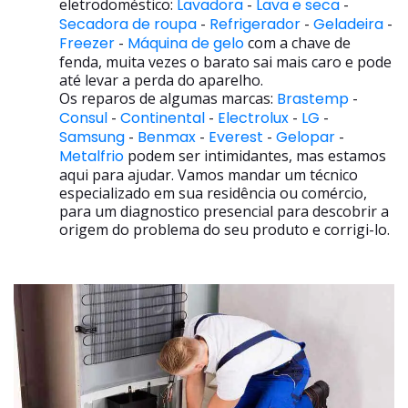
eletrodoméstico:
Lavadora
-
Lava e seca
-
Secadora de roupa
-
Refrigerador
-
Geladeira
-
Freezer
-
Máquina de gelo
com a chave de
fenda, muita vezes o barato sai mais caro e pode
até levar a perda do aparelho.
Os reparos de algumas marcas:
Brastemp
-
Consul
-
Continental
-
Electrolux
-
LG
-
Samsung
-
Benmax
-
Everest
-
Gelopar
-
Metalfrio
podem ser intimidantes, mas estamos
aqui para ajudar. Vamos mandar um técnico
especializado em sua residência ou comércio,
para um diagnostico presencial para descobrir a
origem do problema do seu produto e corrigi-lo.