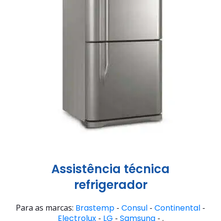
Assistência técnica
refrigerador
Para as marcas:
Brastemp
-
Consul
-
Continental
-
Electrolux
-
LG
-
Samsung
- .