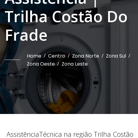
Trilha Costão Do
Frade
Home
/
Centro
/
Zona Norte
/
Zona Sul
/
Zona Oeste
/
Zona Leste
Assistência
Técnica na região
Trilha Costão