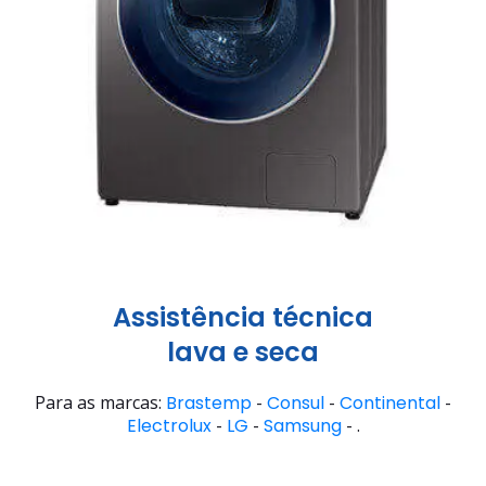
Assistência técnica
lava e seca
Para as marcas:
Brastemp
-
Consul
-
Continental
-
Electrolux
-
LG
-
Samsung
- .