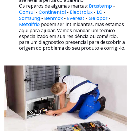
até levar a perda do aparelho.
Os reparos de algumas marcas:
Brastemp
-
Consul
-
Continental
-
Electrolux
-
LG
-
Samsung
-
Benmax
-
Everest
-
Gelopar
-
Metalfrio
podem ser intimidantes, mas estamos
aqui para ajudar. Vamos mandar um técnico
especializado em sua residência ou comércio,
para um diagnostico presencial para descobrir a
origem do problema do seu produto e corrigi-lo.