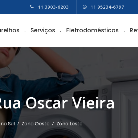
11 3903-6203
11 95234-6797
relhos
Serviços
Eletrodomésticos
Re
Rua Oscar Vieira
na Sul
/
Zona Oeste
/
Zona Leste