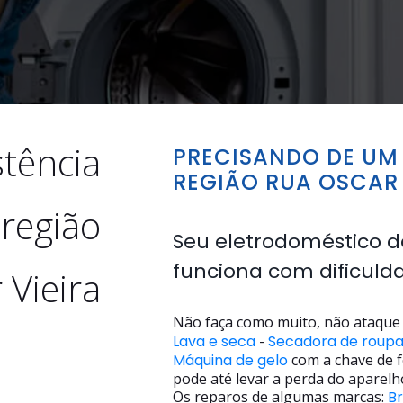
stência
PRECISANDO DE UM 
REGIÃO RUA OSCAR 
 região
Seu eletrodoméstico d
funciona com dificuld
 Vieira
Não faça como muito, não ataque 
Lava e seca
-
Secadora de roup
Máquina de gelo
com a chave de f
pode até levar a perda do aparelh
Os reparos de algumas marcas:
B