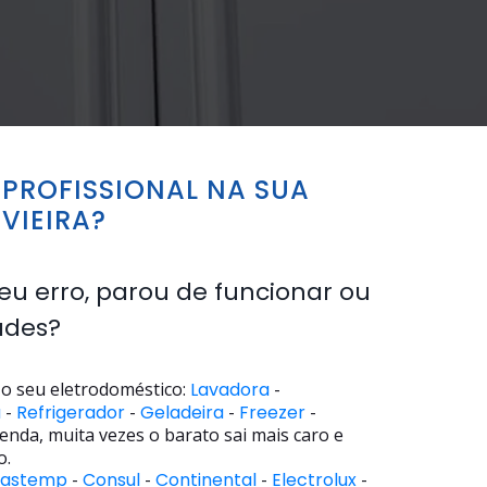
PROFISSIONAL NA SUA
VIEIRA?
eu erro, parou de funcionar ou
ades?
o seu eletrodoméstico:
Lavadora
-
a
-
Refrigerador
-
Geladeira
-
Freezer
-
enda, muita vezes o barato sai mais caro e
o.
rastemp
-
Consul
-
Continental
-
Electrolux
-