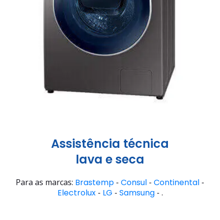
Assistência técnica
lava e seca
Para as marcas:
Brastemp
-
Consul
-
Continental
-
Electrolux
-
LG
-
Samsung
- .