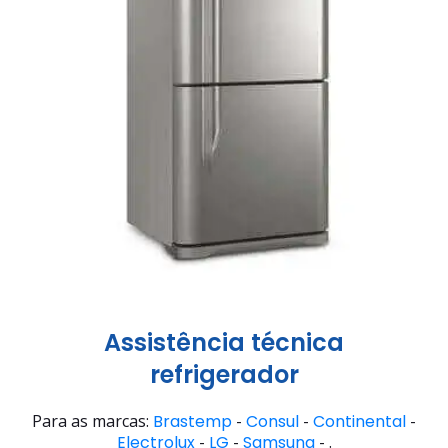
Assistência técnica
refrigerador
Para as marcas:
Brastemp
-
Consul
-
Continental
-
Electrolux
-
LG
-
Samsung
- .