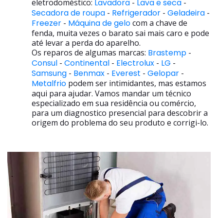
eletrodoméstico:
Lavadora
-
Lava e seca
-
Secadora de roupa
-
Refrigerador
-
Geladeira
-
Freezer
-
Máquina de gelo
com a chave de
fenda, muita vezes o barato sai mais caro e pode
até levar a perda do aparelho.
Os reparos de algumas marcas:
Brastemp
-
Consul
-
Continental
-
Electrolux
-
LG
-
Samsung
-
Benmax
-
Everest
-
Gelopar
-
Metalfrio
podem ser intimidantes, mas estamos
aqui para ajudar. Vamos mandar um técnico
especializado em sua residência ou comércio,
para um diagnostico presencial para descobrir a
origem do problema do seu produto e corrigi-lo.