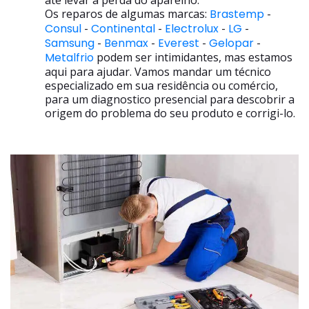
até levar a perda do aparelho.
Os reparos de algumas marcas:
Brastemp
-
Consul
-
Continental
-
Electrolux
-
LG
-
Samsung
-
Benmax
-
Everest
-
Gelopar
-
Metalfrio
podem ser intimidantes, mas estamos
aqui para ajudar. Vamos mandar um técnico
especializado em sua residência ou comércio,
para um diagnostico presencial para descobrir a
origem do problema do seu produto e corrigi-lo.