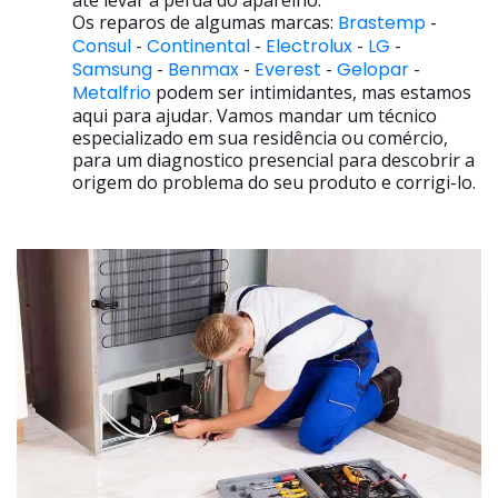
até levar a perda do aparelho.
Os reparos de algumas marcas:
Brastemp
-
Consul
-
Continental
-
Electrolux
-
LG
-
Samsung
-
Benmax
-
Everest
-
Gelopar
-
Metalfrio
podem ser intimidantes, mas estamos
aqui para ajudar. Vamos mandar um técnico
especializado em sua residência ou comércio,
para um diagnostico presencial para descobrir a
origem do problema do seu produto e corrigi-lo.