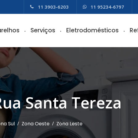
11 3903-6203
11 95234-6797
relhos
Serviços
Eletrodomésticos
Re
Rua Santa Tereza
na Sul
/
Zona Oeste
/
Zona Leste