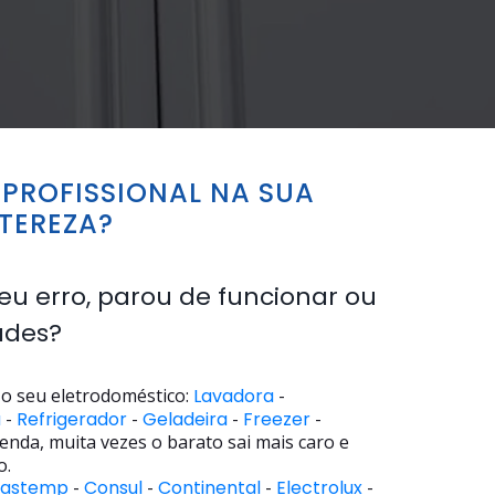
PROFISSIONAL NA SUA
TEREZA?
eu erro, parou de funcionar ou
ades?
o seu eletrodoméstico:
Lavadora
-
a
-
Refrigerador
-
Geladeira
-
Freezer
-
enda, muita vezes o barato sai mais caro e
o.
rastemp
-
Consul
-
Continental
-
Electrolux
-