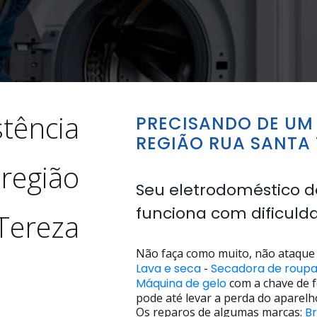
stência
PRECISANDO DE UM 
REGIÃO RUA SANTA 
 região
Seu eletrodoméstico d
funciona com dificuld
Tereza
Não faça como muito, não ataque 
Lava e seca
-
Secadora de roup
Máquina de gelo
com a chave de f
pode até levar a perda do aparelh
Os reparos de algumas marcas:
B