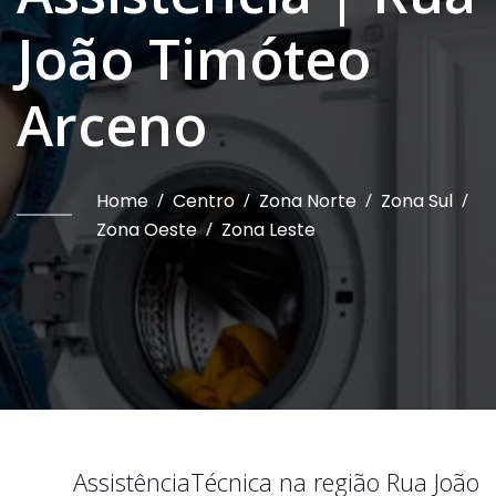
João Timóteo
Arceno
Home
/
Centro
/
Zona Norte
/
Zona Sul
/
Zona Oeste
/
Zona Leste
Assistência
Técnica na região
Rua João