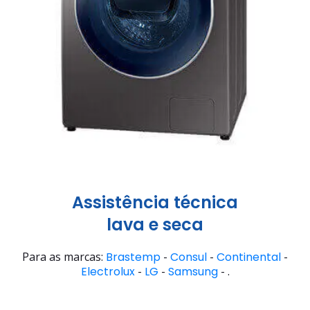
Assistência técnica
lava e seca
Para as marcas:
Brastemp
-
Consul
-
Continental
-
Electrolux
-
LG
-
Samsung
- .