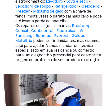
eletrodoméstico:
Lavadora
-
Lava e seca
-
Secadora de roupa
-
Refrigerador
-
Geladeira
-
Freezer
-
Máquina de gelo
com a chave de
fenda, muita vezes o barato sai mais caro e pode
até levar a perda do aparelho.
Os reparos de algumas marcas:
Brastemp
-
Consul
-
Continental
-
Electrolux
-
LG
-
Samsung
-
Benmax
-
Everest
-
Gelopar
-
Metalfrio
podem ser intimidantes, mas estamos
aqui para ajudar. Vamos mandar um técnico
especializado em sua residência ou comércio,
para um diagnostico presencial para descobrir a
origem do problema do seu produto e corrigi-lo.