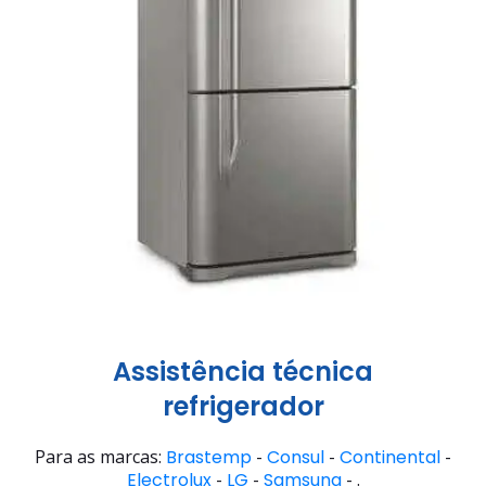
Assistência técnica
refrigerador
Para as marcas:
Brastemp
-
Consul
-
Continental
-
Electrolux
-
LG
-
Samsung
- .