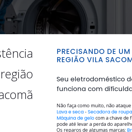
stência
PRECISANDO DE UM 
REGIÃO VILA SACO
 região
Seu eletrodoméstico d
funciona com dificuld
Sacomã
Não faça como muito, não ataque 
Lava e seca
-
Secadora de roup
Máquina de gelo
com a chave de f
pode até levar a perda do aparelh
Os reparos de algumas marcas:
B