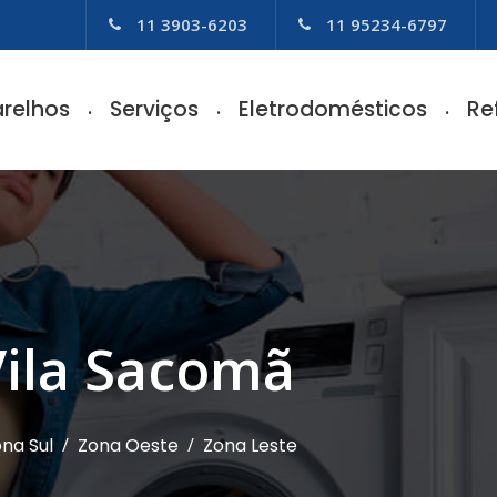
11 3903-6203
11 95234-6797
relhos
Serviços
Eletrodomésticos
Re
Vila Sacomã
na Sul
/
Zona Oeste
/
Zona Leste