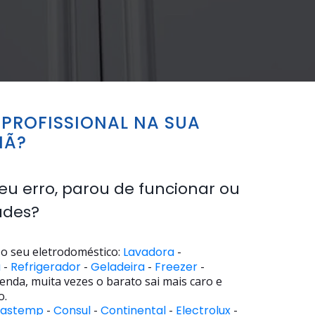
PROFISSIONAL NA SUA
MÃ?
eu erro, parou de funcionar ou
ades?
o seu eletrodoméstico:
Lavadora
-
a
-
Refrigerador
-
Geladeira
-
Freezer
-
enda, muita vezes o barato sai mais caro e
o.
rastemp
-
Consul
-
Continental
-
Electrolux
-