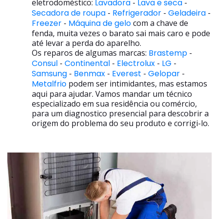
eletrodoméstico:
Lavadora
-
Lava e seca
-
Secadora de roupa
-
Refrigerador
-
Geladeira
-
Freezer
-
Máquina de gelo
com a chave de
fenda, muita vezes o barato sai mais caro e pode
até levar a perda do aparelho.
Os reparos de algumas marcas:
Brastemp
-
Consul
-
Continental
-
Electrolux
-
LG
-
Samsung
-
Benmax
-
Everest
-
Gelopar
-
Metalfrio
podem ser intimidantes, mas estamos
aqui para ajudar. Vamos mandar um técnico
especializado em sua residência ou comércio,
para um diagnostico presencial para descobrir a
origem do problema do seu produto e corrigi-lo.