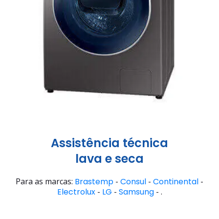
Assistência técnica
lava e seca
Para as marcas:
Brastemp
-
Consul
-
Continental
-
Electrolux
-
LG
-
Samsung
- .