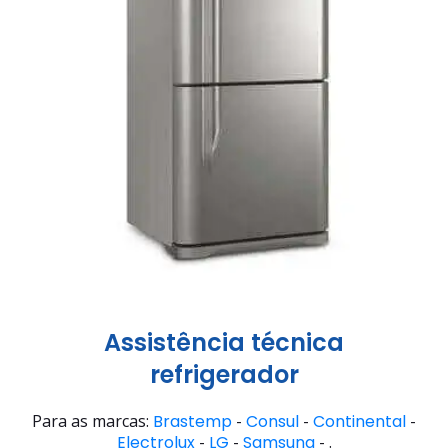
Assistência técnica
refrigerador
Para as marcas:
Brastemp
-
Consul
-
Continental
-
Electrolux
-
LG
-
Samsung
- .