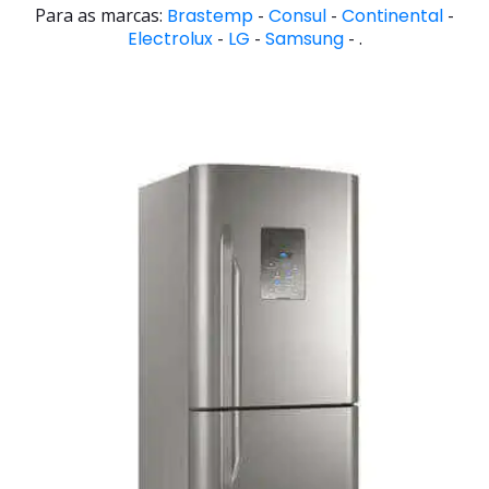
Para as marcas:
Brastemp
-
Consul
-
Continental
-
Electrolux
-
LG
-
Samsung
- .