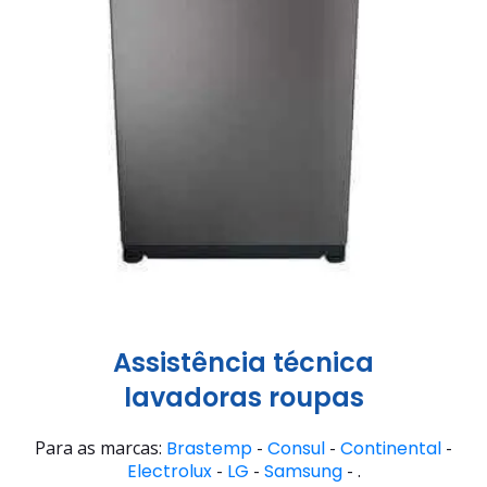
Assistência técnica
lavadoras roupas
Para as marcas:
Brastemp
-
Consul
-
Continental
-
Electrolux
-
LG
-
Samsung
- .