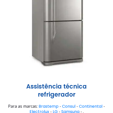
Assistência técnica
refrigerador
Para as marcas:
Brastemp
-
Consul
-
Continental
-
Electrolux
-
LG
-
Samsung
- .