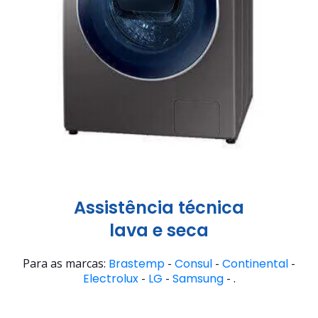
Assistência técnica
lava e seca
Para as marcas:
Brastemp
-
Consul
-
Continental
-
Electrolux
-
LG
-
Samsung
- .