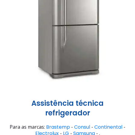
Assistência técnica
refrigerador
Para as marcas:
Brastemp
-
Consul
-
Continental
-
Electrolux
-
LG
-
Samsung
- .