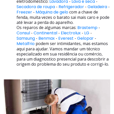
eletrodoméstico:
Lavadora
-
Lava e seca
-
Secadora de roupa
-
Refrigerador
-
Geladeira
-
Freezer
-
Máquina de gelo
com a chave de
fenda, muita vezes o barato sai mais caro e pode
até levar a perda do aparelho.
Os reparos de algumas marcas:
Brastemp
-
Consul
-
Continental
-
Electrolux
-
LG
-
Samsung
-
Benmax
-
Everest
-
Gelopar
-
Metalfrio
podem ser intimidantes, mas estamos
aqui para ajudar. Vamos mandar um técnico
especializado em sua residência ou comércio,
para um diagnostico presencial para descobrir a
origem do problema do seu produto e corrigi-lo.