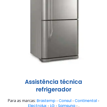
Assistência técnica
refrigerador
Para as marcas:
Brastemp
-
Consul
-
Continental
-
Electrolux
-
LG
-
Samsung
- .