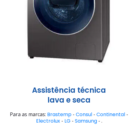
Assistência técnica
lava e seca
Para as marcas:
Brastemp
-
Consul
-
Continental
-
Electrolux
-
LG
-
Samsung
- .