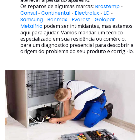
até levar a perda do aparelho.
Os reparos de algumas marcas:
Brastemp
-
Consul
-
Continental
-
Electrolux
-
LG
-
Samsung
-
Benmax
-
Everest
-
Gelopar
-
Metalfrio
podem ser intimidantes, mas estamos
aqui para ajudar. Vamos mandar um técnico
especializado em sua residência ou comércio,
para um diagnostico presencial para descobrir a
origem do problema do seu produto e corrigi-lo.