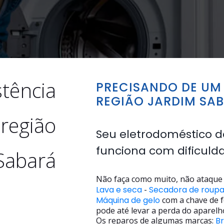
stência
PRECISANDO DE UM 
REGIÃO JARDIM SA
 região
Seu eletrodoméstico d
funciona com dificuld
Sabará
Não faça como muito, não ataque 
Lava e seca
-
Secadora de roup
Máquina de gelo
com a chave de f
pode até levar a perda do aparelh
Os reparos de algumas marcas:
B