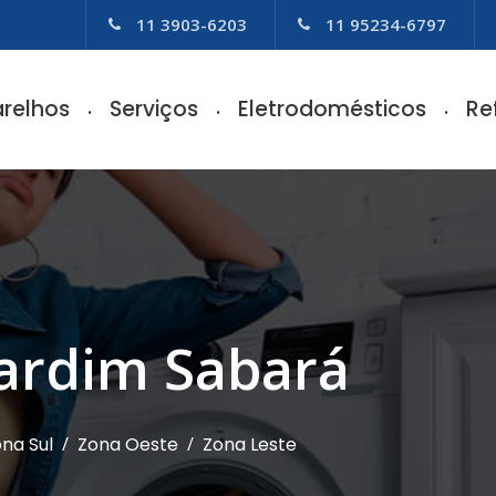
11 3903-6203
11 95234-6797
relhos
Serviços
Eletrodomésticos
Re
Jardim Sabará
na Sul
/
Zona Oeste
/
Zona Leste