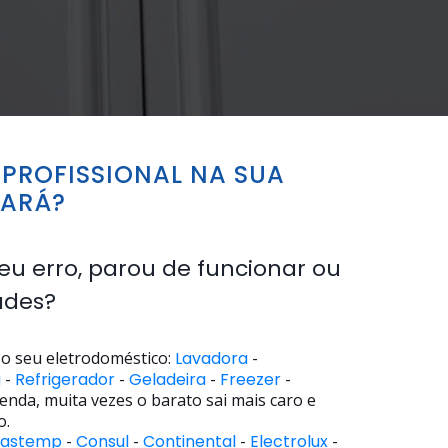
PROFISSIONAL NA SUA
BARÁ?
eu erro, parou de funcionar ou
ades?
o seu eletrodoméstico:
Lavadora
-
a
-
Refrigerador
-
Geladeira
-
Freezer
-
enda, muita vezes o barato sai mais caro e
o.
rastemp
-
Consul
-
Continental
-
Electrolux
-