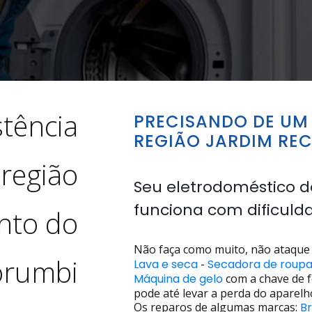
stência
PRECISANDO DE UM 
REGIÃO JARDIM RE
 região
Seu eletrodoméstico d
funciona com dificuld
nto do
Não faça como muito, não ataque 
rumbi
Lava e seca
-
Secadora de roup
Máquina de gelo
com a chave de f
pode até levar a perda do aparelh
Os reparos de algumas marcas:
B