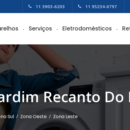
11 3903-6203
11 95234-6797
relhos
Serviços
Eletrodomésticos
Re
 Jardim Recanto D
na Sul
/
Zona Oeste
/
Zona Leste