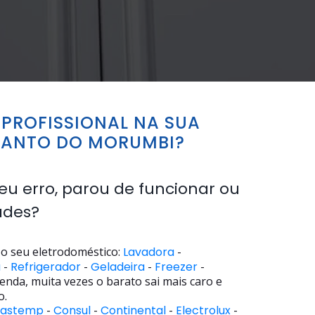
PROFISSIONAL NA SUA
CANTO DO MORUMBI?
eu erro, parou de funcionar ou
ades?
o seu eletrodoméstico:
Lavadora
-
a
-
Refrigerador
-
Geladeira
-
Freezer
-
enda, muita vezes o barato sai mais caro e
o.
rastemp
-
Consul
-
Continental
-
Electrolux
-