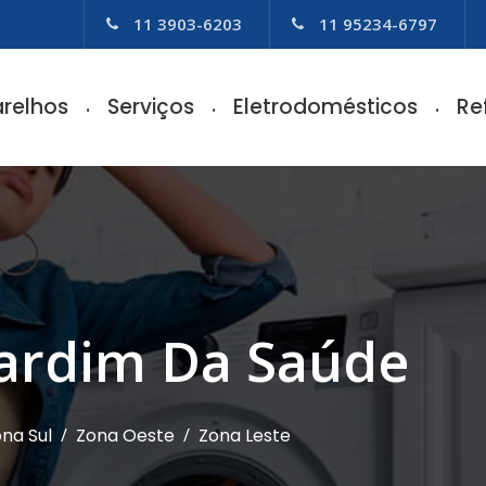
11 3903-6203
11 95234-6797
relhos
Serviços
Eletrodomésticos
Re
 Jardim Da Saúde
na Sul
/
Zona Oeste
/
Zona Leste