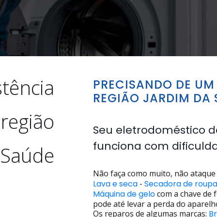
stência
PRECISANDO DE UM 
REGIÃO JARDIM DA 
 região
Seu eletrodoméstico d
funciona com dificuld
 Saúde
Não faça como muito, não ataque 
Lava e seca
-
Secadora de roup
Máquina de gelo
com a chave de f
pode até levar a perda do aparelh
Os reparos de algumas marcas:
B