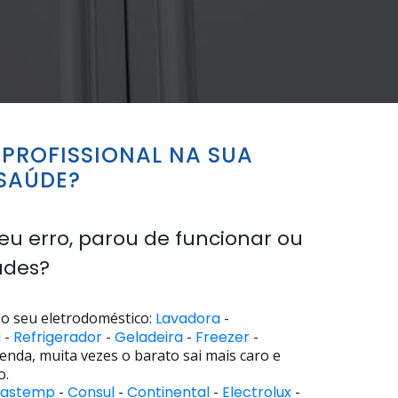
PROFISSIONAL NA SUA
SAÚDE?
eu erro, parou de funcionar ou
ades?
o seu eletrodoméstico:
Lavadora
-
a
-
Refrigerador
-
Geladeira
-
Freezer
-
enda, muita vezes o barato sai mais caro e
o.
rastemp
-
Consul
-
Continental
-
Electrolux
-