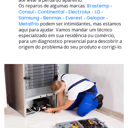
até levar a perda do aparelho.
Os reparos de algumas marcas:
Brastemp
-
Consul
-
Continental
-
Electrolux
-
LG
-
Samsung
-
Benmax
-
Everest
-
Gelopar
-
Metalfrio
podem ser intimidantes, mas estamos
aqui para ajudar. Vamos mandar um técnico
especializado em sua residência ou comércio,
para um diagnostico presencial para descobrir a
origem do problema do seu produto e corrigi-lo.