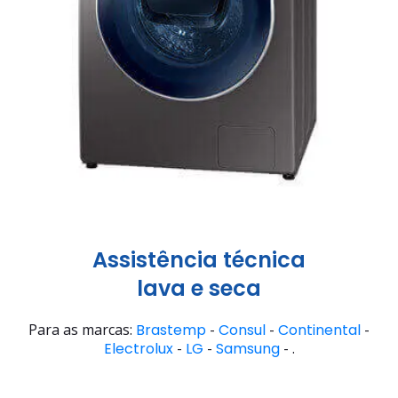
Assistência técnica
lava e seca
Para as marcas:
Brastemp
-
Consul
-
Continental
-
Electrolux
-
LG
-
Samsung
- .