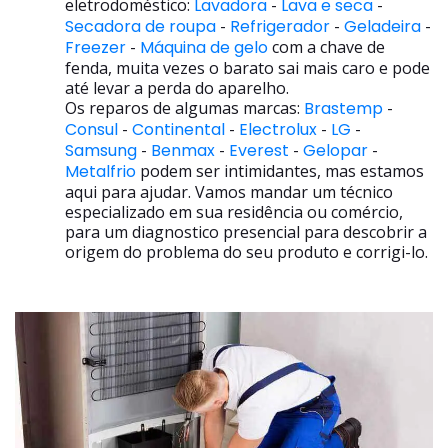
eletrodoméstico:
Lavadora
-
Lava e seca
-
Secadora de roupa
-
Refrigerador
-
Geladeira
-
Freezer
-
Máquina de gelo
com a chave de
fenda, muita vezes o barato sai mais caro e pode
até levar a perda do aparelho.
Os reparos de algumas marcas:
Brastemp
-
Consul
-
Continental
-
Electrolux
-
LG
-
Samsung
-
Benmax
-
Everest
-
Gelopar
-
Metalfrio
podem ser intimidantes, mas estamos
aqui para ajudar. Vamos mandar um técnico
especializado em sua residência ou comércio,
para um diagnostico presencial para descobrir a
origem do problema do seu produto e corrigi-lo.