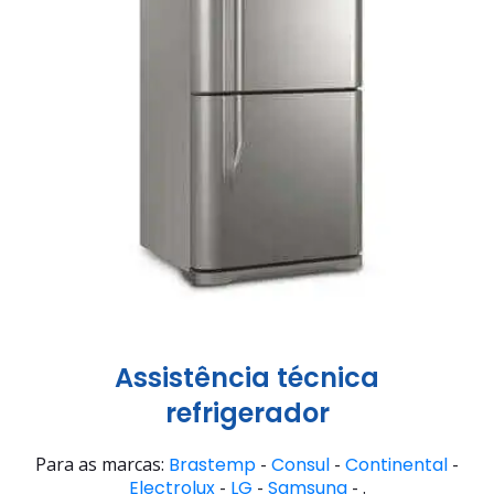
Assistência técnica
refrigerador
Para as marcas:
Brastemp
-
Consul
-
Continental
-
Electrolux
-
LG
-
Samsung
- .