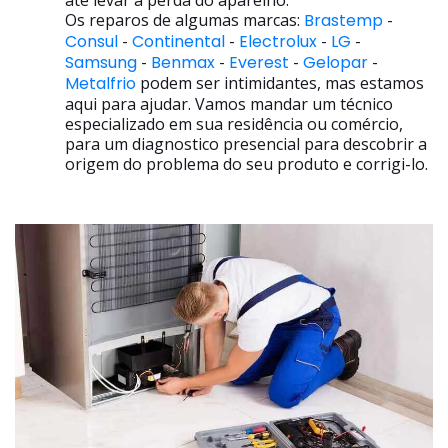
até levar a perda do aparelho.
Os reparos de algumas marcas:
Brastemp
-
Consul
-
Continental
-
Electrolux
-
LG
-
Samsung
-
Benmax
-
Everest
-
Gelopar
-
Metalfrio
podem ser intimidantes, mas estamos
aqui para ajudar. Vamos mandar um técnico
especializado em sua residência ou comércio,
para um diagnostico presencial para descobrir a
origem do problema do seu produto e corrigi-lo.