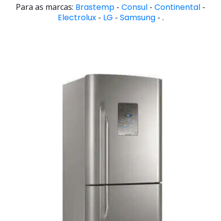
Para as marcas:
Brastemp
-
Consul
-
Continental
-
Electrolux
-
LG
-
Samsung
- .