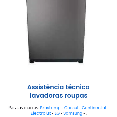
Assistência técnica
lavadoras roupas
Para as marcas:
Brastemp
-
Consul
-
Continental
-
Electrolux
-
LG
-
Samsung
- .