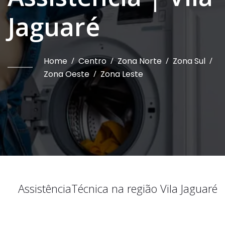
Jaguaré
Home
/
Centro
/
Zona Norte
/
Zona Sul
/
Zona Oeste
/
Zona Leste
Assistência
Técnica na região
Vila Jaguaré