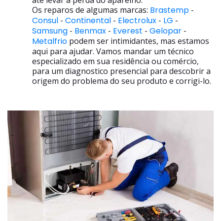
até levar a perda do aparelho.
Os reparos de algumas marcas:
Brastemp
-
Consul
-
Continental
-
Electrolux
-
LG
-
Samsung
-
Benmax
-
Everest
-
Gelopar
-
Metalfrio
podem ser intimidantes, mas estamos
aqui para ajudar. Vamos mandar um técnico
especializado em sua residência ou comércio,
para um diagnostico presencial para descobrir a
origem do problema do seu produto e corrigi-lo.