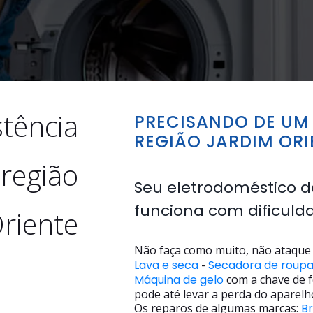
stência
PRECISANDO DE UM 
REGIÃO JARDIM ORI
 região
Seu eletrodoméstico d
funciona com dificuld
riente
Não faça como muito, não ataque 
Lava e seca
-
Secadora de roup
Máquina de gelo
com a chave de f
pode até levar a perda do aparelh
Os reparos de algumas marcas:
B