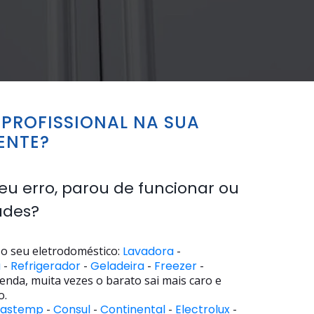
PROFISSIONAL NA SUA
ENTE?
eu erro, parou de funcionar ou
ades?
o seu eletrodoméstico:
Lavadora
-
a
-
Refrigerador
-
Geladeira
-
Freezer
-
enda, muita vezes o barato sai mais caro e
o.
rastemp
-
Consul
-
Continental
-
Electrolux
-