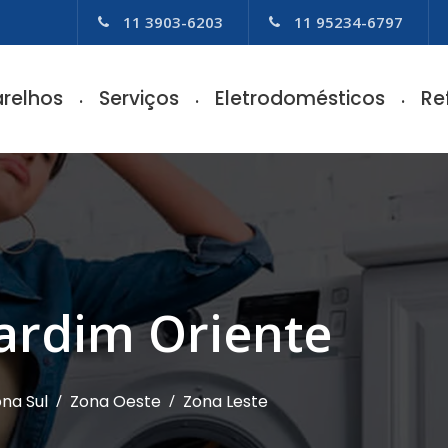
11 3903-6203
11 95234-6797
relhos
Serviços
Eletrodomésticos
Re
Jardim Oriente
na Sul
/
Zona Oeste
/
Zona Leste