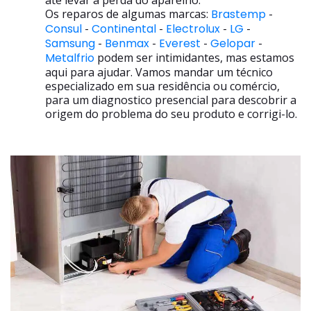
até levar a perda do aparelho.
Os reparos de algumas marcas:
Brastemp
-
Consul
-
Continental
-
Electrolux
-
LG
-
Samsung
-
Benmax
-
Everest
-
Gelopar
-
Metalfrio
podem ser intimidantes, mas estamos
aqui para ajudar. Vamos mandar um técnico
especializado em sua residência ou comércio,
para um diagnostico presencial para descobrir a
origem do problema do seu produto e corrigi-lo.