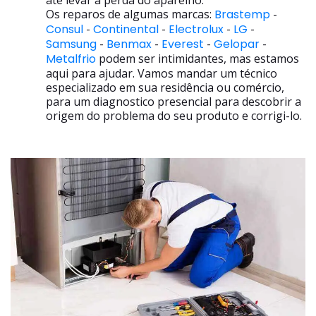
até levar a perda do aparelho.
Os reparos de algumas marcas:
Brastemp
-
Consul
-
Continental
-
Electrolux
-
LG
-
Samsung
-
Benmax
-
Everest
-
Gelopar
-
Metalfrio
podem ser intimidantes, mas estamos
aqui para ajudar. Vamos mandar um técnico
especializado em sua residência ou comércio,
para um diagnostico presencial para descobrir a
origem do problema do seu produto e corrigi-lo.