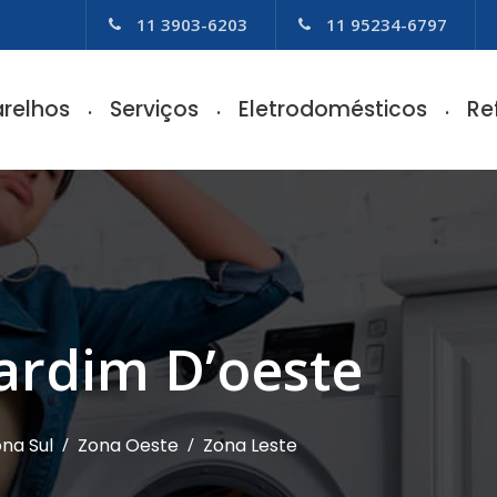
11 3903-6203
11 95234-6797
relhos
Serviços
Eletrodomésticos
Re
Jardim D’oeste
na Sul
/
Zona Oeste
/
Zona Leste