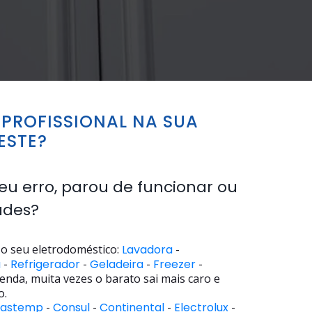
PROFISSIONAL NA SUA
ESTE?
eu erro, parou de funcionar ou
ades?
o seu eletrodoméstico:
Lavadora
-
a
-
Refrigerador
-
Geladeira
-
Freezer
-
enda, muita vezes o barato sai mais caro e
o.
rastemp
-
Consul
-
Continental
-
Electrolux
-