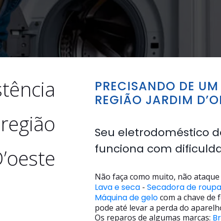
stência
PRECISANDO DE UM 
REGIÃO JARDIM D’O
 região
Seu eletrodoméstico d
funciona com dificuld
D’oeste
Não faça como muito, não ataque 
Lava e seca
-
Secadora de roup
Máquina de gelo
com a chave de f
pode até levar a perda do aparelh
Os reparos de algumas marcas:
B