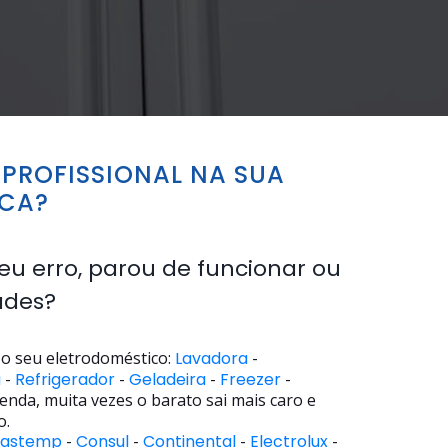
PROFISSIONAL NA SUA
NCA?
eu erro, parou de funcionar ou
ades?
o seu eletrodoméstico:
Lavadora
-
a
-
Refrigerador
-
Geladeira
-
Freezer
-
enda, muita vezes o barato sai mais caro e
o.
rastemp
-
Consul
-
Continental
-
Electrolux
-