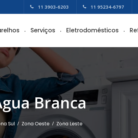
11 3903-6203
11 95234-6797
relhos
Serviços
Eletrodomésticos
Re
 Água Branca
na Sul
/
Zona Oeste
/
Zona Leste