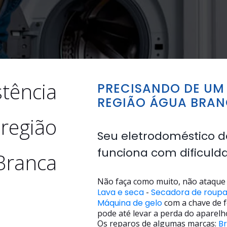
stência
PRECISANDO DE UM 
REGIÃO ÁGUA BRA
 região
Seu eletrodoméstico d
funciona com dificuld
Branca
Não faça como muito, não ataque 
Lava e seca
-
Secadora de roup
Máquina de gelo
com a chave de f
pode até levar a perda do aparelh
Os reparos de algumas marcas:
B