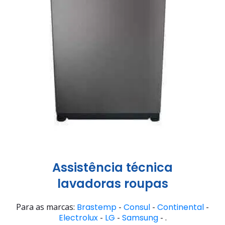
Assistência técnica
lavadoras roupas
Para as marcas:
Brastemp
-
Consul
-
Continental
-
Electrolux
-
LG
-
Samsung
- .