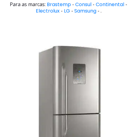
Para as marcas:
Brastemp
-
Consul
-
Continental
-
Electrolux
-
LG
-
Samsung
- .