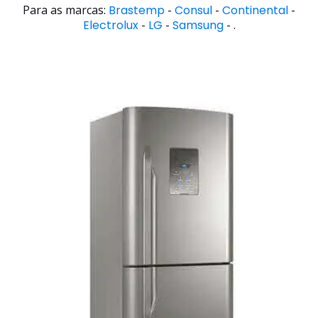
Para as marcas:
Brastemp
-
Consul
-
Continental
-
Electrolux
-
LG
-
Samsung
- .