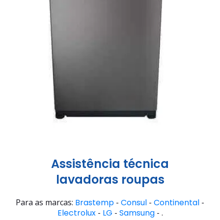
Assistência técnica
lavadoras roupas
Para as marcas:
Brastemp
-
Consul
-
Continental
-
Electrolux
-
LG
-
Samsung
- .