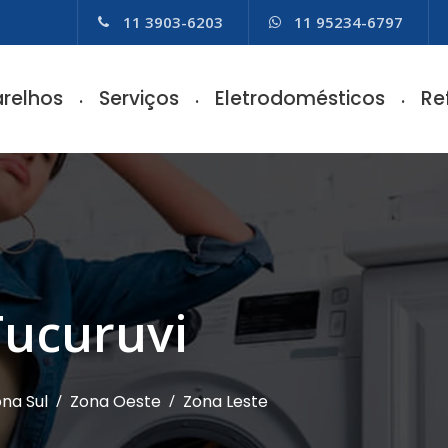
11 3903-6203
11 95234-6797
relhos
Serviços
Eletrodomésticos
Re
Tucuruvi
na Sul
/
Zona Oeste
/
Zona Leste