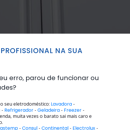
PROFISSIONAL NA SUA
eu erro, parou de funcionar ou
ades?
o seu eletrodoméstico:
Lavadora
-
a
-
Refrigerador
-
Geladeira
-
Freezer
-
enda, muita vezes o barato sai mais caro e
o.
rastemp
-
Consul
-
Continental
-
Electrolux
-