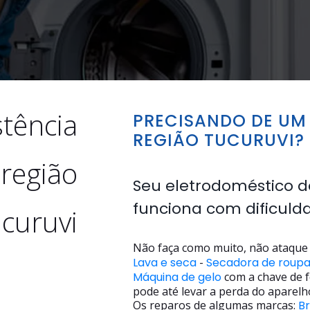
stência
PRECISANDO DE UM 
REGIÃO TUCURUVI?
 região
Seu eletrodoméstico d
funciona com dificuld
curuvi
Não faça como muito, não ataque 
Lava e seca
-
Secadora de roup
Máquina de gelo
com a chave de f
pode até levar a perda do aparelh
Os reparos de algumas marcas:
B