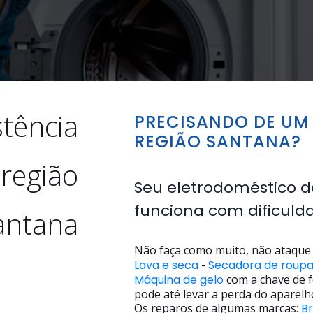
stência
PRECISANDO DE UM 
REGIÃO SANTANA?
 região
Seu eletrodoméstico d
funciona com dificuld
antana
Não faça como muito, não ataque 
Lava e seca
-
Secadora de roup
Máquina de gelo
com a chave de f
pode até levar a perda do aparelh
Os reparos de algumas marcas:
B