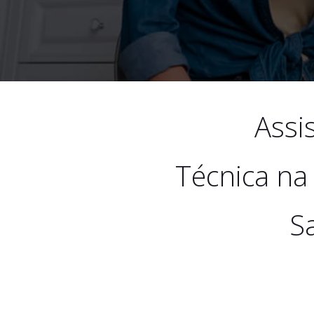
Assi
Técnica na
S