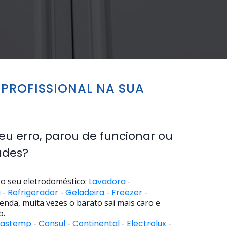
PROFISSIONAL NA SUA
eu erro, parou de funcionar ou
ades?
o seu eletrodoméstico:
Lavadora
-
a
-
Refrigerador
-
Geladeira
-
Freezer
-
enda, muita vezes o barato sai mais caro e
o.
rastemp
-
Consul
-
Continental
-
Electrolux
-