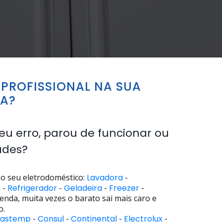
PROFISSIONAL NA SUA
RA?
eu erro, parou de funcionar ou
ades?
o seu eletrodoméstico:
Lavadora
-
a
-
Refrigerador
-
Geladeira
-
Freezer
-
enda, muita vezes o barato sai mais caro e
o.
rastemp
-
Consul
-
Continental
-
Electrolux
-