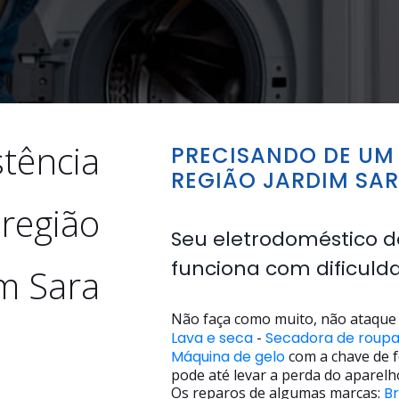
stência
PRECISANDO DE UM 
REGIÃO JARDIM SA
 região
Seu eletrodoméstico d
funciona com dificuld
m Sara
Não faça como muito, não ataque 
Lava e seca
-
Secadora de roup
Máquina de gelo
com a chave de f
pode até levar a perda do aparelh
Os reparos de algumas marcas:
B