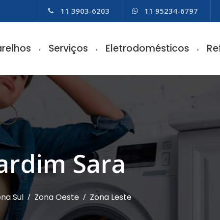
11 3903-6203
11 95234-6797
relhos
Serviços
Eletrodomésticos
Re
Jardim Sara
na Sul
/
Zona Oeste
/
Zona Leste