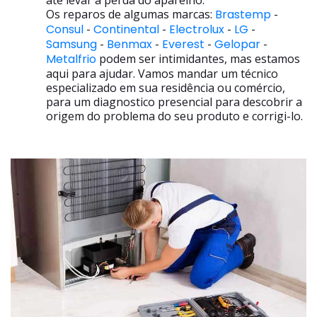
até levar a perda do aparelho.
Os reparos de algumas marcas:
Brastemp
-
Consul
-
Continental
-
Electrolux
-
LG
-
Samsung
-
Benmax
-
Everest
-
Gelopar
-
Metalfrio
podem ser intimidantes, mas estamos
aqui para ajudar. Vamos mandar um técnico
especializado em sua residência ou comércio,
para um diagnostico presencial para descobrir a
origem do problema do seu produto e corrigi-lo.