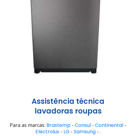
Assistência técnica
lavadoras roupas
Para as marcas:
Brastemp
-
Consul
-
Continental
-
Electrolux
-
LG
-
Samsung
- .