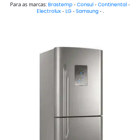
Para as marcas:
Brastemp
-
Consul
-
Continental
-
Electrolux
-
LG
-
Samsung
- .