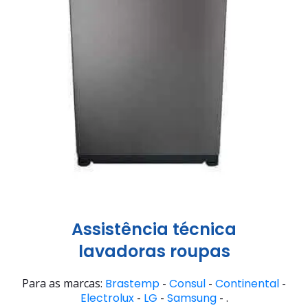
Assistência técnica
lavadoras roupas
Para as marcas:
Brastemp
-
Consul
-
Continental
-
Electrolux
-
LG
-
Samsung
- .