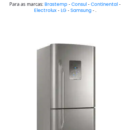
Para as marcas:
Brastemp
-
Consul
-
Continental
-
Electrolux
-
LG
-
Samsung
- .