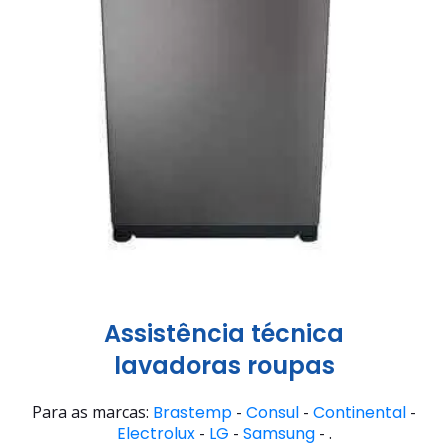
Assistência técnica
lavadoras roupas
Para as marcas:
Brastemp
-
Consul
-
Continental
-
Electrolux
-
LG
-
Samsung
- .