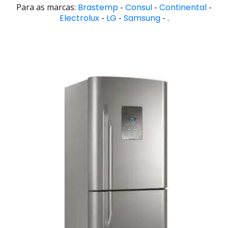
Para as marcas:
Brastemp
-
Consul
-
Continental
-
Electrolux
-
LG
-
Samsung
- .