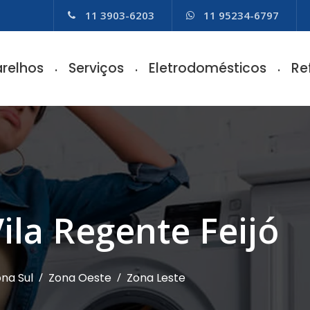
11 3903-6203
11 95234-6797
relhos
Serviços
Eletrodomésticos
Re
Vila Regente Feijó
na Sul
/
Zona Oeste
/
Zona Leste