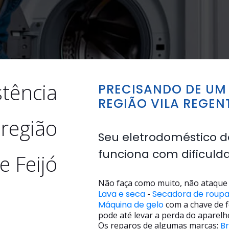
stência
PRECISANDO DE UM 
REGIÃO VILA REGENT
 região
Seu eletrodoméstico d
funciona com dificuld
e Feijó
Não faça como muito, não ataque 
Lava e seca
-
Secadora de roup
Máquina de gelo
com a chave de f
pode até levar a perda do aparelh
Os reparos de algumas marcas:
B