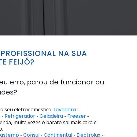
PROFISSIONAL NA SUA
E FEIJÓ?
eu erro, parou de funcionar ou
ades?
o seu eletrodoméstico:
Lavadora
-
a
-
Refrigerador
-
Geladeira
-
Freezer
-
enda, muita vezes o barato sai mais caro e
o.
rastemp
-
Consul
-
Continental
-
Electrolux
-