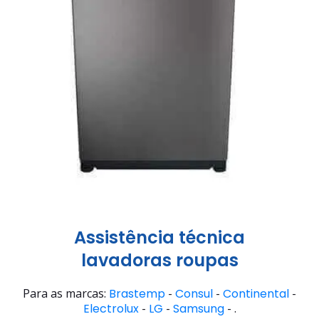
Assistência técnica
lavadoras roupas
Para as marcas:
Brastemp
-
Consul
-
Continental
-
Electrolux
-
LG
-
Samsung
- .