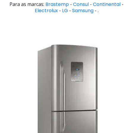
Para as marcas:
Brastemp
-
Consul
-
Continental
-
Electrolux
-
LG
-
Samsung
- .