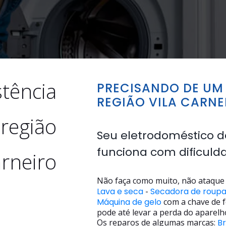
stência
PRECISANDO DE UM 
REGIÃO VILA CARNE
 região
Seu eletrodoméstico d
funciona com dificuld
arneiro
Não faça como muito, não ataque 
Lava e seca
-
Secadora de roup
Máquina de gelo
com a chave de f
pode até levar a perda do aparelh
Os reparos de algumas marcas:
B