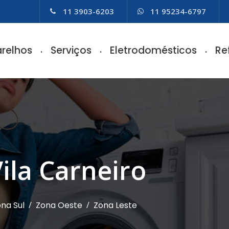
11 3903-6203
11 95234-6797
relhos
Serviços
Eletrodomésticos
Re
Vila Carneiro
na Sul
/
Zona Oeste
/
Zona Leste