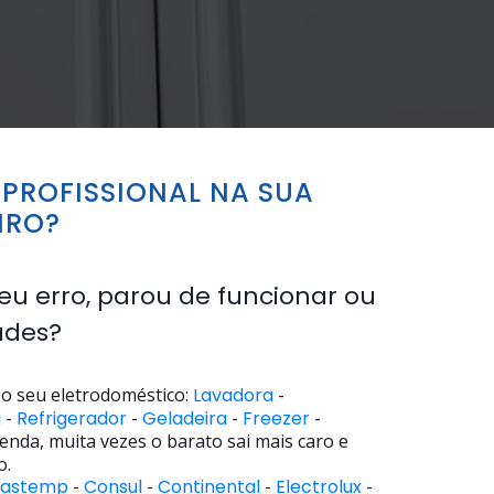
PROFISSIONAL NA SUA
IRO?
eu erro, parou de funcionar ou
ades?
o seu eletrodoméstico:
Lavadora
-
a
-
Refrigerador
-
Geladeira
-
Freezer
-
enda, muita vezes o barato sai mais caro e
o.
rastemp
-
Consul
-
Continental
-
Electrolux
-