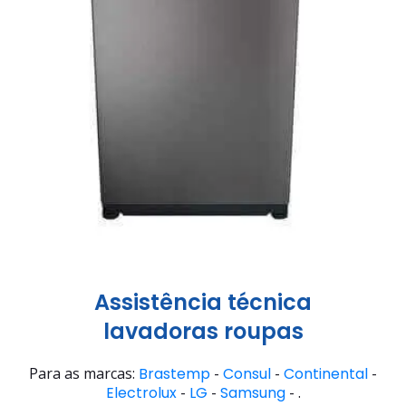
Assistência técnica
lavadoras roupas
Para as marcas:
Brastemp
-
Consul
-
Continental
-
Electrolux
-
LG
-
Samsung
- .