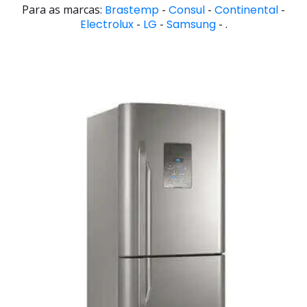
Para as marcas:
Brastemp
-
Consul
-
Continental
-
Electrolux
-
LG
-
Samsung
- .