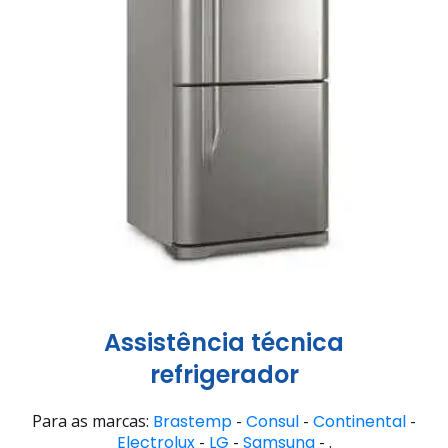
Assistência técnica
refrigerador
Para as marcas:
Brastemp
-
Consul
-
Continental
-
Electrolux
-
LG
-
Samsung
- .