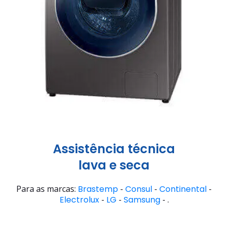
Assistência técnica
lava e seca
Para as marcas:
Brastemp
-
Consul
-
Continental
-
Electrolux
-
LG
-
Samsung
- .