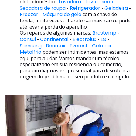
eletrodoméstico:
Lavadora
-
Lava e seca
-
Secadora de roupa
-
Refrigerador
-
Geladeira
-
Freezer
-
Máquina de gelo
com a chave de
fenda, muita vezes o barato sai mais caro e pode
até levar a perda do aparelho.
Os reparos de algumas marcas:
Brastemp
-
Consul
-
Continental
-
Electrolux
-
LG
-
Samsung
-
Benmax
-
Everest
-
Gelopar
-
Metalfrio
podem ser intimidantes, mas estamos
aqui para ajudar. Vamos mandar um técnico
especializado em sua residência ou comércio,
para um diagnostico presencial para descobrir a
origem do problema do seu produto e corrigi-lo.