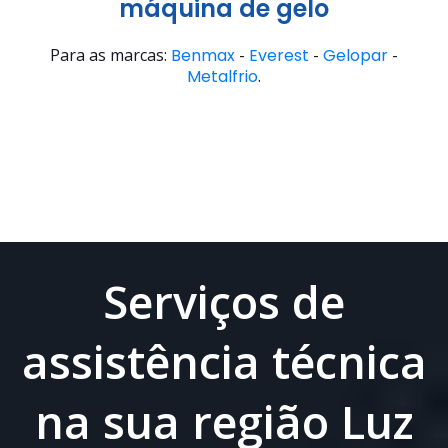
máquina de gelo
Para as marcas:
Benmax
-
Everest
-
Gelopar
-
Metalfrio
.
Serviços de
assistência técnica
na sua região Luz