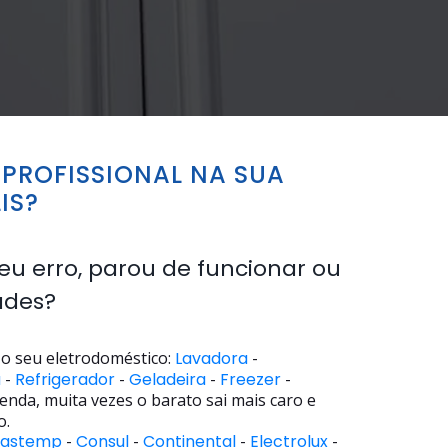
PROFISSIONAL NA SUA
IS?
eu erro, parou de funcionar ou
ades?
o seu eletrodoméstico:
Lavadora
-
a
-
Refrigerador
-
Geladeira
-
Freezer
-
enda, muita vezes o barato sai mais caro e
o.
rastemp
-
Consul
-
Continental
-
Electrolux
-