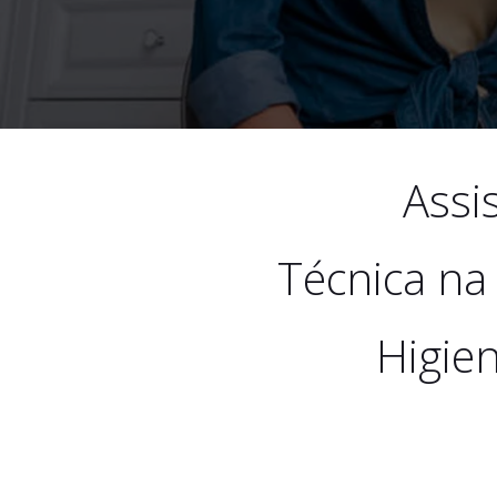
Assi
Técnica na
Higie