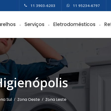
11 3903-6203
11 95234-6797
relhos
Serviços
Eletrodomésticos
Re
Higienópolis
na Sul
/
Zona Oeste
/
Zona Leste