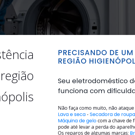
stência
PRECISANDO DE UM 
REGIÃO HIGIENÓPOL
 região
Seu eletrodoméstico d
funciona com dificuld
nópolis
Não faça como muito, não ataque 
Lava e seca
-
Secadora de roup
Máquina de gelo
com a chave de f
pode até levar a perda do aparelh
Os reparos de algumas marcas:
B