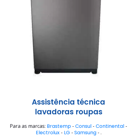
Assistência técnica
lavadoras roupas
Para as marcas:
Brastemp
-
Consul
-
Continental
-
Electrolux
-
LG
-
Samsung
- .