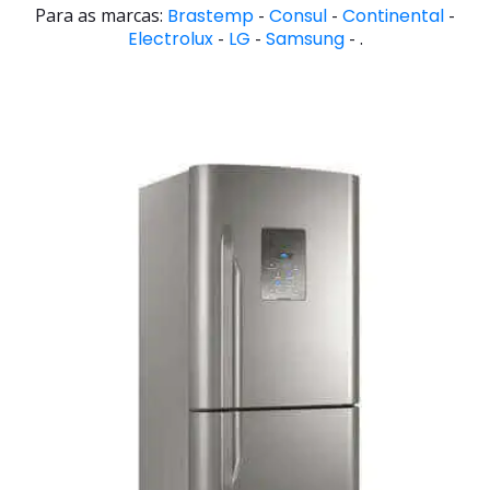
Para as marcas:
Brastemp
-
Consul
-
Continental
-
Electrolux
-
LG
-
Samsung
- .