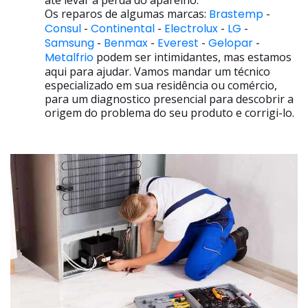
até levar a perda do aparelho.
Os reparos de algumas marcas:
Brastemp
-
Consul
-
Continental
-
Electrolux
-
LG
-
Samsung
-
Benmax
-
Everest
-
Gelopar
-
Metalfrio
podem ser intimidantes, mas estamos
aqui para ajudar. Vamos mandar um técnico
especializado em sua residência ou comércio,
para um diagnostico presencial para descobrir a
origem do problema do seu produto e corrigi-lo.