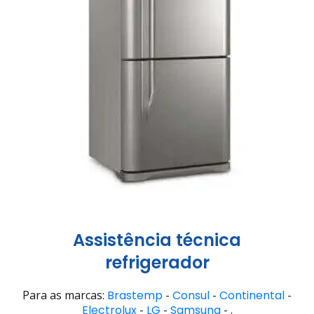
Assistência técnica
refrigerador
Para as marcas:
Brastemp
-
Consul
-
Continental
-
Electrolux
-
LG
-
Samsung
- .