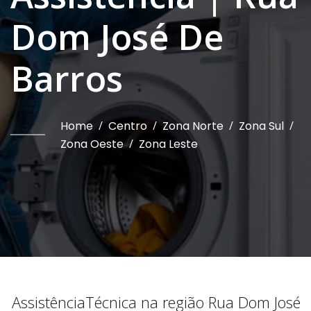
Dom José De
Barros
Home
/
Centro
/
Zona Norte
/
Zona Sul
/
Zona Oeste
/
Zona Leste
Assistência
Técnica na região
Rua Dom José