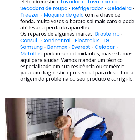
eletrodoméstico:
Lavadora
-
Lava e seca
-
Secadora de roupa
-
Refrigerador
-
Geladeira
-
Freezer
-
Máquina de gelo
com a chave de
fenda, muita vezes o barato sai mais caro e pode
até levar a perda do aparelho.
Os reparos de algumas marcas:
Brastemp
-
Consul
-
Continental
-
Electrolux
-
LG
-
Samsung
-
Benmax
-
Everest
-
Gelopar
-
Metalfrio
podem ser intimidantes, mas estamos
aqui para ajudar. Vamos mandar um técnico
especializado em sua residência ou comércio,
para um diagnostico presencial para descobrir a
origem do problema do seu produto e corrigi-lo.