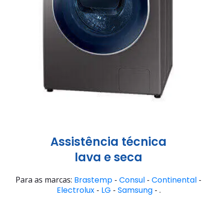
Assistência técnica
lava e seca
Para as marcas:
Brastemp
-
Consul
-
Continental
-
Electrolux
-
LG
-
Samsung
- .