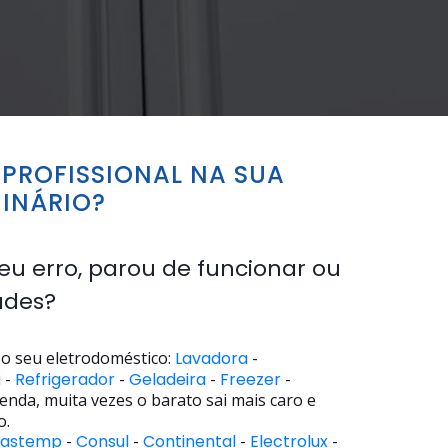
PROFISSIONAL NA SUA
INÁRIO?
eu erro, parou de funcionar ou
ades?
o seu eletrodoméstico:
Lavadora
-
a
-
Refrigerador
-
Geladeira
-
Freezer
-
enda, muita vezes o barato sai mais caro e
o.
rastemp
-
Consul
-
Continental
-
Electrolux
-