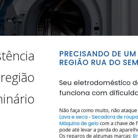
stência
PRECISANDO DE UM 
REGIÃO RUA DO SEM
 região
Seu eletrodoméstico d
funciona com dificuld
inário
Não faça como muito, não ataque 
Lava e seca
-
Secadora de roup
Máquina de gelo
com a chave de f
pode até levar a perda do aparelh
Os reparos de algumas marcas:
B