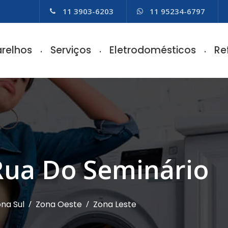
11 3903-6203
11 95234-6797
relhos
Serviços
Eletrodomésticos
Re
 Rua Do Seminário
na Sul
/
Zona Oeste
/
Zona Leste