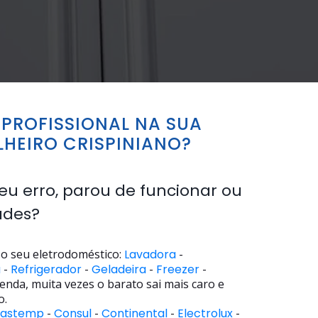
PROFISSIONAL NA SUA
HEIRO CRISPINIANO?
eu erro, parou de funcionar ou
ades?
o seu eletrodoméstico:
Lavadora
-
a
-
Refrigerador
-
Geladeira
-
Freezer
-
enda, muita vezes o barato sai mais caro e
o.
rastemp
-
Consul
-
Continental
-
Electrolux
-