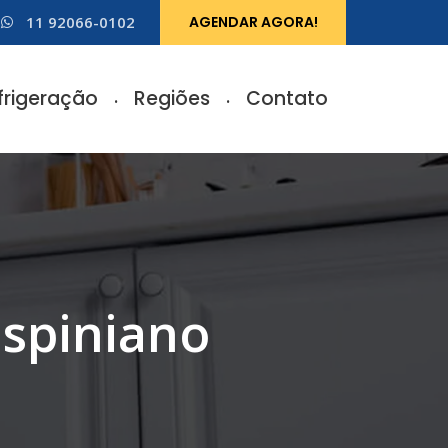
11 92066-0102
AGENDAR AGORA!
frigeração
Regiões
Contato
ispiniano