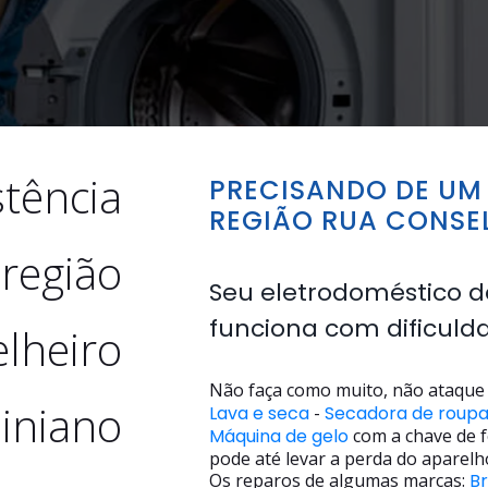
stência
PRECISANDO DE UM 
REGIÃO RUA CONSEL
 região
Seu eletrodoméstico d
funciona com dificuld
lheiro
Não faça como muito, não ataque 
piniano
Lava e seca
-
Secadora de roup
Máquina de gelo
com a chave de f
pode até levar a perda do aparelh
Os reparos de algumas marcas:
B