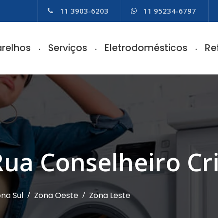
11 3903-6203
11 95234-6797
relhos
Serviços
Eletrodomésticos
Re
Rua Conselheiro Cr
na Sul
/
Zona Oeste
/
Zona Leste